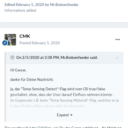
Edited
February 5, 2020
by Mr.Bottomfeeder
Informations added
CMK
Posted
February 5, 2020
On 2/5/2020 at 2:38 PM,
Mr.Bottomfeeder
said:
Hi Gwyar,
danke für Deine Nachricht.
ja, das "Temp Sensing Detect"-Flag wird vom OS true/false
geschaltet, ohne, dass der User darauf Einfluss nehmen könnte -
im Gegensatz z.B. beim "Temp Sensing Material"-Flag, welches er ja
in den Drahtprofilen setzen oder löschen kann.
Expand
Daher ist das gewählte und verwendete Theme auch irrelevant.
D.h. nicht wirklich, denn meine komplett von Grunde auf selbst