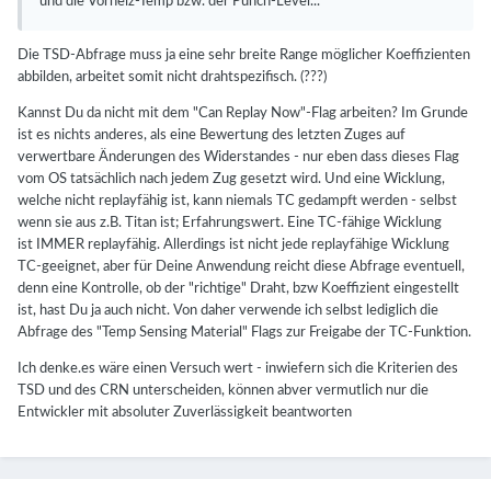
und die Vorheiz-Temp bzw. der Punch-Level...
Die TSD-Abfrage muss ja eine sehr breite Range möglicher Koeffizienten
abbilden, arbeitet somit nicht drahtspezifisch. (???)
Kannst Du da nicht mit dem "Can Replay Now"-Flag arbeiten? Im Grunde
ist es nichts anderes, als eine Bewertung des letzten Zuges auf
verwertbare Änderungen des Widerstandes - nur eben dass dieses Flag
vom OS tatsächlich nach jedem Zug gesetzt wird. Und eine Wicklung,
welche nicht replayfähig ist, kann niemals TC gedampft werden - selbst
wenn sie aus z.B. Titan ist; Erfahrungswert. Eine TC-fähige Wicklung
ist IMMER replayfähig. Allerdings ist nicht jede replayfähige Wicklung
TC-geeignet, aber für Deine Anwendung reicht diese Abfrage eventuell,
denn eine Kontrolle, ob der "richtige" Draht, bzw Koeffizient eingestellt
ist, hast Du ja auch nicht. Von daher verwende ich selbst lediglich die
Abfrage des "Temp Sensing Material" Flags zur Freigabe der TC-Funktion.
Ich denke.es wäre einen Versuch wert - inwiefern sich die Kriterien des
TSD und des CRN unterscheiden, können abver vermutlich nur die
Entwickler mit absoluter Zuverlässigkeit beantworten