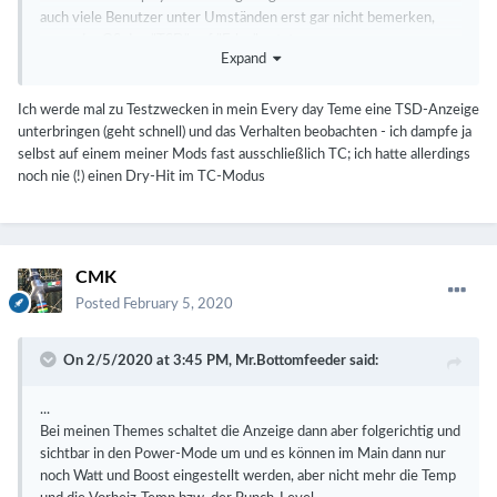
auch viele Benutzer unter Umständen erst gar nicht bemerken,
wenn das OS den "TSD" auf "False" setzt.
Expand
Wenn der Power-Mode entsprechende Einstellungen hat, wird der
Benutzer möglicherweise den Unterschied nur bei möglichen Dry-
Hits und dem nicht aktivierbarem Replay-Modus bemerken.
Ich werde mal zu Testzwecken in mein Every day Teme eine TSD-Anzeige
Bei meinen Themes schaltet die Anzeige dann aber folgerichtig und
unterbringen (geht schnell) und das Verhalten beobachten - ich dampfe ja
sichtbar in den Power-Mode um und es können im Main dann nur
selbst auf einem meiner Mods fast ausschließlich TC; ich hatte allerdings
noch Watt und Boost eingestellt werden, aber nicht mehr die Temp
noch nie (!) einen Dry-Hit im TC-Modus
und die Vorheiz-Temp bzw. der Punch-Level.
CMK
Posted
February 5, 2020
On 2/5/2020 at 3:45 PM,
Mr.Bottomfeeder
said:
...
Bei meinen Themes schaltet die Anzeige dann aber folgerichtig und
sichtbar in den Power-Mode um und es können im Main dann nur
noch Watt und Boost eingestellt werden, aber nicht mehr die Temp