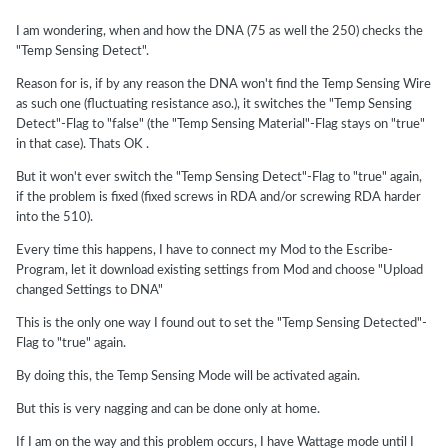
I am wondering, when and how the DNA (75 as well the 250) checks the
"Temp Sensing Detect".
Reason for is, if by any reason the DNA won't find the Temp Sensing Wire
as such one (fluctuating resistance aso.), it switches the "Temp Sensing
Detect"-Flag to "false" (the "Temp Sensing Material"-Flag stays on "true"
in that case). Thats OK .
But it won't ever switch the "Temp Sensing Detect"-Flag to "true" again,
if the problem is fixed (fixed screws in RDA and/or screwing RDA harder
into the 510).
Every time this happens, I have to connect my Mod to the Escribe-
Program, let it download existing settings from Mod and choose "Upload
changed Settings to DNA"
This is the only one way I found out to set the "Temp Sensing Detected"-
Flag to "true" again.
By doing this, the Temp Sensing Mode will be activated again.
But this is very nagging and can be done only at home.
If I am on the way and this problem occurs, I have Wattage mode until I