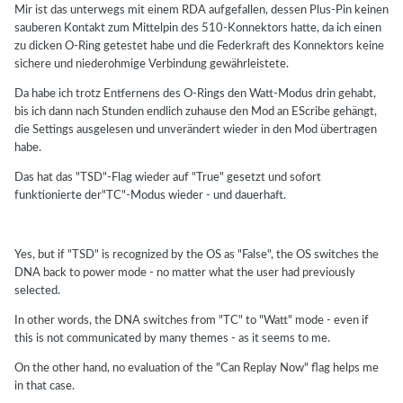
Mir ist das unterwegs mit einem RDA aufgefallen, dessen Plus-Pin keinen
sauberen Kontakt zum Mittelpin des 510-Konnektors hatte, da ich einen
zu dicken O-Ring getestet habe und die Federkraft des Konnektors keine
sichere und niederohmige Verbindung gewährleistete.
Da habe ich trotz Entfernens des O-Rings den Watt-Modus drin gehabt,
bis ich dann nach Stunden endlich zuhause den Mod an EScribe gehängt,
die Settings ausgelesen und unverändert wieder in den Mod übertragen
habe.
Das hat das "TSD"-Flag wieder auf "True" gesetzt und sofort
funktionierte der"TC"-Modus wieder - und dauerhaft.
Yes, but if "TSD" is recognized by the OS as "False", the OS switches the
DNA back to power mode - no matter what the user had previously
selected.
In other words, the DNA switches from "TC" to "Watt" mode - even if
this is not communicated by many themes - as it seems to me.
On the other hand, no evaluation of the "Can Replay Now" flag helps me
in that case.