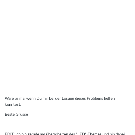
Wäre prima, wenn Du mir bei der Lösung dieses Problems helfen
könntest.
Beste Grüsse
EDIT: Ich bin gerade am überarbeiten des "LED"-Themes und bin dabei