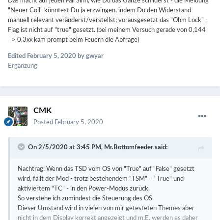
Das macht auf jeden Fall Sinn, wie Du das Ganze schilderst - die Meldung
erstellten Themes zeigen im Gegensatz zu anderen eben auch den
"Neuer Coil" könntest Du ja erzwingen, indem Du den Widerstand
Status des TSD-Flags an. Das erleichtert die Fehlersuche, wenn mal
manuell relevant veränderst/verstellst; vorausgesetzt das "Ohm Lock" -
eben solche Probleme auftreten.
Flag ist nicht auf "true" gesetzt. (bei meinem Versuch gerade von 0,144
=> 0,3xx kam prompt beim Feuern die Abfrage)
Die TSD-Überprüfung ist immer aktiv und wird vom OS
kontrolliert und geschaltet, sobald man TC verwendet.
Edited
February 5, 2020
by gwyar
Ergänzung
Nur eben wann und wie oft der Status dieses Flags seitens des OS
gecheckt und geschaltet wird, ist mir nicht klar.
Und da habe ich eben den Verdacht, dass dies nur beim Upload der
Settings auf den Mod und beim Verdampfer-Wechsel und der
CMK
anschliessenden Meldung "Neuer Coil" durchgeführt wird - was die
von mir beschriebene Symptomatik erklären könnte.
Posted
February 5, 2020
Nur dann hat der User eben auch keine Chance, das TSD-Flag
On 2/5/2020 at 3:45 PM,
Mr.Bottomfeeder
said:
manuell erneut checken und auf "True" setzen zu lassen, nachdem
ein temporärer Fehler bestand und dann seitens des Users
beseitigt wurde.
Nachtrag: Wenn das TSD vom OS von "True" auf "False" gesetzt
wird, fällt der Mod - trotz bestehendem "TSM" = "True" und
aktiviertem "TC" - in den Power-Modus zurück.
So verstehe ich zumindest die Steuerung des OS.
Dieser Umstand wird in vielen von mir getesteten Themes aber
nicht in dem Display korrekt angezeigt und m.E. werden es daher