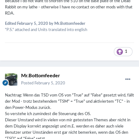
Because I do not want to shorten the 510 on the base plate of the Dead
Rabbit on my lathe - otherwise I have no contact on other mods with that
RDA.
Edited
February 5, 2020
by Mr.Bottomfeeder
"P.S." attached and Units translated into english
1
Mr.Bottomfeeder
Posted
February 5, 2020
Nachtrag: Wenn das TSD vom OS von "True" auf "False" gesetzt wird, fällt
der Mod - trotz bestehendem "TSM" = "True" und aktiviertem "TC" - in
den Power-Modus zurück.
So verstehe ich zumindest die Steuerung des OS.
Dieser Umstand wird in vielen von mir getesteten Themes aber nicht in
dem Display korrekt angezeigt und m.E. werden es daher auch viele
Benutzer unter Umständen erst gar nicht bemerken, wenn das OS den
"TSD" auf "False" setzt.