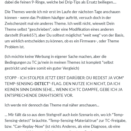
dabei die feinen 9-Ringe, welche bei Drip-Tips als Ersatz beiliegen....
Die Themes werde ich mir erst im Laufe der nächsten Tage anschauen
können - wenn das Problem häufiger auftritt, versuch doch in der
Zwischenzeit mal ein anderes Theme. Ich weiß nicht, wieweit Dein
Theme selbst "geschrieben", oder eine Modifikation eines anderen
darstellt (Frank65?), aber Du solltest möglichst "weit weg" von der Basis,
um wirklich entscheiden zu können, ob es ein Firmware-, oder Theme
Problem ist.
(Ich möchte keine Werbung in eigener Sache machen, aber die
Bedingungen zu TC ja/nein in meinen Themes ist komplett "selbst
gestrickt und wäre somit ein guter Vergleich)
STOPP - ICH STOLPER JETZT ERST DARÜBER: DU REDEST JA VOM"
TEMP-SENSING-
DETECT
"-FLAG. DEN NUTZE ICH NICHT, DA ICH
KEINEN SINN DARIN SEHE... WENN ICH TC DAMPFE, GEBE ICH JA
ENTSPRECHENDE DRAHTSORTE VOR.
Ich werde mir dennoch das Theme mal näher anschauen...
... Mir fällt da so aus dem Stehgreif auch kein Szenario ein, wo ich "Temp-
Sensing-detect" bräuchte. "Temp-Sensing-Material:true" zur TC-Freigabe,
bzw. "Can-Replay-Now" (ist nichts Anderes, als eine Diagnose, ob eine