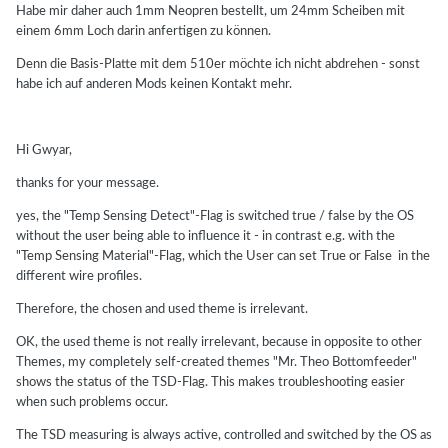
Habe mir daher auch 1mm Neopren bestellt, um 24mm Scheiben mit
einem 6mm Loch darin anfertigen zu können.
Denn die Basis-Platte mit dem 510er möchte ich nicht abdrehen - sonst
habe ich auf anderen Mods keinen Kontakt mehr.
Hi Gwyar,
thanks for your message.
yes, the "Temp Sensing Detect"-Flag is switched true / false by the OS
without the user being able to influence it - in contrast e.g. with the
"Temp Sensing Material"-Flag, which the User can set True or False in the
different wire profiles.
Therefore, the chosen and used theme is irrelevant.
OK, the used theme is not really irrelevant, because in opposite to other
Themes, my completely self-created themes "Mr. Theo Bottomfeeder"
shows the status of the TSD-Flag. This makes troubleshooting easier
when such problems occur.
The TSD measuring is always active, controlled and switched by the OS as