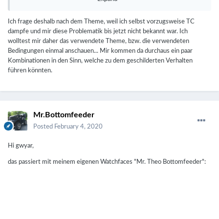
Thanks for your help.
Ich frage deshalb nach dem Theme, weil ich selbst vorzugsweise TC
I will try to find an answer from the Help Desk.
dampfe und mir diese Problematik bis jetzt nicht bekannt war. Ich
Kind regards
wolltest mir daher das verwendete Theme, bzw. die verwendeten
Bedingungen einmal anschauen... Mir kommen da durchaus ein paar
Kombinationen in den Sinn, welche zu dem geschilderten Verhalten
führen könnten.
Hallo @Gwyar,
ich habe auf allen meinen Mods dasselbe Theme installiert.
Aber da dies eine Firmware-Funktion ist, dürfte der Effekt Theme-
Übergreifend sein.
Mr.Bottomfeeder
Posted
February 4, 2020
Das mit der Textfarbe habe ich auch entdeckt, unmittelbar,
nachdem ich das Post geschrieben habe - und dann den Nachtrag
Hi gwyar,
🙂
darunter geschrieben.
das passiert mit meinem eigenen Watchfaces "Mr. Theo Bottomfeeder":
Beste Grüße