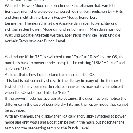
Wenn der Power-Mode entsprechende Einstellungen hat, wird der
Benutzer möglicherweise den Unterschied nur bei möglichen Dry-Hits
und dem nicht aktivierbarem Replay-Modus bemerken.
Bei meinen Themes schaltet die Anzeige dann aber folgerichtig und
sichtbar in den Power-Mode um und es können im Main dann nur noch
Watt und Boost eingestellt werden, aber nicht mehr die Temp und die
Vorheiz-Temp bzw. der Punch-Level.
Addendum: If the TSD is switched from "True" to "False" by the OS, the
mod falls back to power mode - despite the existing "TSM" = "True" and
activated "TC".
At least that's how I understand the control of the OS.
This fact is not correctly shown in the display in many of the themes I
tested and in my opinion, therefore, many users may not even notice it
when the OS sets the "TSD" to "False".
If the power mode has appropriate settings, the user may only notice the
difference in the case of possible dry hits and the replay mode that cannot
be activated.
With my themes, the display then logically and visibly switches to power
mode and only watts and Boost can be set in the main, but no longer the
temp and the preheating temp or the Punch-Level.