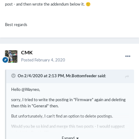
🙂
post - and then wrote the addendum below it.
Best regards
CMK
Posted
February 4, 2020
On 2/4/2020 at 2:13 PM,
Mr.Bottomfeeder
said:
Hello @Wayneo,
sorry, I tried to write the posting in "Firmware" again and deleting
then this in "General" then.
But unfortunately, I can't find an option to delete postings.
Would you be so kind and merge this two posts - I would suggest
to hold the Post in "Firmware".
Expand