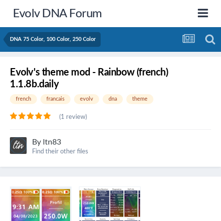
Evolv DNA Forum
DNA 75 Color, 100 Color, 250 Color
Evolv's theme mod - Rainbow (french)
1.1.8b.daily
french
francais
evolv
dna
theme
(1 review)
By
ltn83
Find their other files