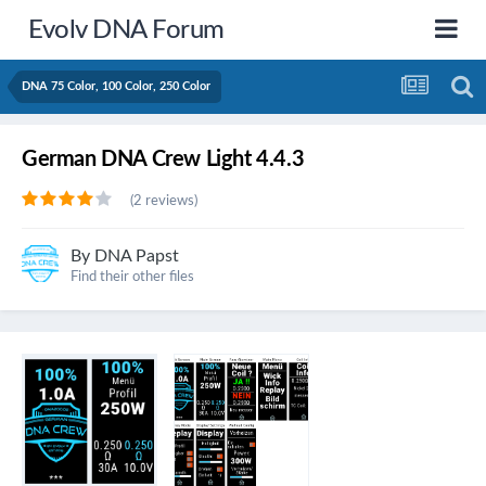
Evolv DNA Forum
DNA 75 Color, 100 Color, 250 Color
German DNA Crew Light 4.4.3
(2 reviews)
By
DNA Papst
Find their other files